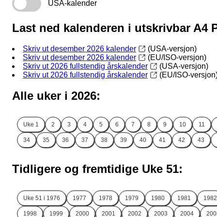
USA-kalender
Last ned kalenderen i utskrivbar A4
Skriv ut desember 2026 kalender
(USA-versjon)
Skriv ut desember 2026 kalender
(EU/ISO-versjon)
Skriv ut 2026 fullstendig årskalender
(USA-versjon)
Skriv ut 2026 fullstendig årskalender
(EU/ISO-versjon
Alle uker i 2026:
Uke
1
2
3
4
5
6
7
8
9
10
11
34
35
36
37
38
39
40
41
42
43
Tidligere og fremtidige Uke 51:
Uke 51 i
1976
1977
1978
1979
1980
1981
1982
1998
1999
2000
2001
2002
2003
2004
200