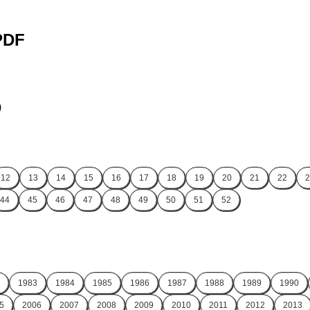
 PDF
)
12
13
14
15
16
17
18
19
20
21
22
2
44
45
46
47
48
49
50
51
52
1983
1984
1985
1986
1987
1988
1989
1990
5
2006
2007
2008
2009
2010
2011
2012
2013