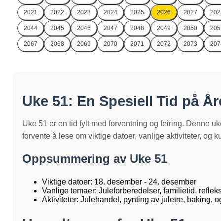
2021
2022
2023
2024
2025
2026
2027
202
2044
2045
2046
2047
2048
2049
2050
205
2067
2068
2069
2070
2071
2072
2073
207
Uke 51: En Spesiell Tid på År
Uke 51 er en tid fylt med forventning og feiring. Denne uk
forvente å lese om viktige datoer, vanlige aktiviteter, og 
Oppsummering av Uke 51
Viktige datoer: 18. desember - 24. desember
Vanlige temaer: Juleforberedelser, familietid, reflek
Aktiviteter: Julehandel, pynting av juletre, baking,