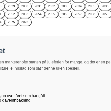
8
2029
2030
2031
2032
2033
2034
2035
2036
1
2052
2053
2054
2055
2056
2057
2058
2059
4
2075
2076
et
en markerer ofte starten på juleferien for mange, og det er en pe
kulturelle innslag som gjør denne uken spesiell.
sjon over året som har gått
 og gaveinnpakning