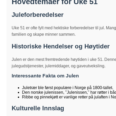
Hovedtemaer for Uke 51
Juleforberedelser
Uke 51 er ofte fylt med hektiske forberedelser til jul. Man
familien og skape minner sammen.
Historiske Hendelser og Høytider
Julen er den mest fremtredende høytiden i uke 51. Denne 
julegudstjenester, julemiddager, og gaveutveksling.
Interessante Fakta om Julen
Juletrær ble først populære i Norge på 1800-tallet.
Den norske julenissen, "Julenissen," har røtter i båd
Ribbe og pinnekjøtt er vanlige retter på julaften i N
Kulturelle Innslag