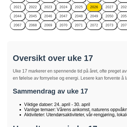
2021
2022
2023
2024
2025
2026
2027
202
2044
2045
2046
2047
2048
2049
2050
205
2067
2068
2069
2070
2071
2072
2073
207
Oversikt over uke 17
Uke 17 markerer en spennende tid på året, ofte preget av 
en følelse av fornyelse og energi. Lesere kan forvente å l
Sammendrag av uke 17
Viktige datoer: 24. april - 30. april
Vanlige temaer: Vårens ankomst, naturens oppvåknin
Aktiviteter: Utendørsaktiviteter, vår-rengjøring, lokal