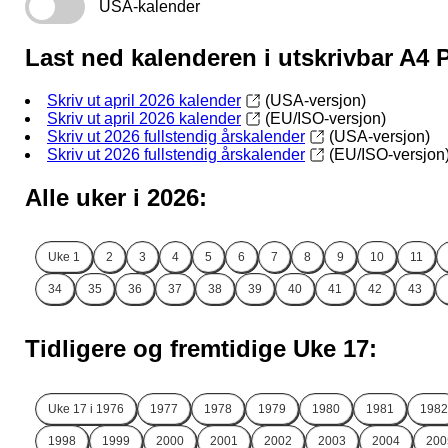
USA-kalender
Last ned kalenderen i utskrivbar A4
Skriv ut april 2026 kalender
(USA-versjon)
Skriv ut april 2026 kalender
(EU/ISO-versjon)
Skriv ut 2026 fullstendig årskalender
(USA-versjon)
Skriv ut 2026 fullstendig årskalender
(EU/ISO-versjon
Alle uker i 2026:
Uke
1
2
3
4
5
6
7
8
9
10
11
34
35
36
37
38
39
40
41
42
43
Tidligere og fremtidige Uke 17:
Uke 17 i
1976
1977
1978
1979
1980
1981
1982
1998
1999
2000
2001
2002
2003
2004
200