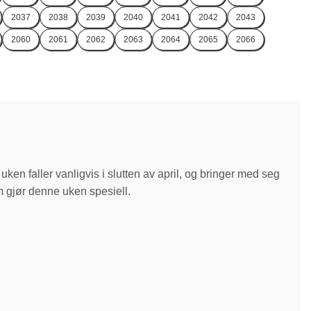
2037
2038
2039
2040
2041
2042
2043
2060
2061
2062
2063
2064
2065
2066
en faller vanligvis i slutten av april, og bringer med seg
om gjør denne uken spesiell.