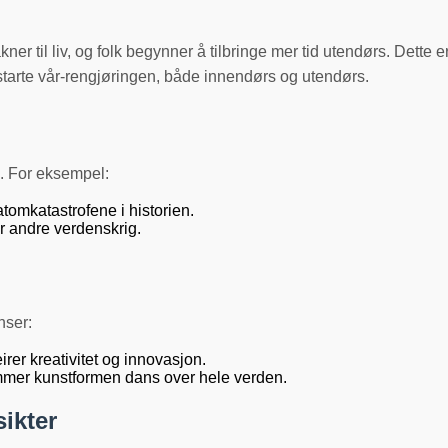
r til liv, og folk begynner å tilbringe mer tid utendørs. Dette e
starte vår-rengjøringen, både innendørs og utendørs.
7. For eksempel:
atomkatastrofene i historien.
er andre verdenskrig.
nser:
irer kreativitet og innovasjon.
mmer kunstformen dans over hele verden.
sikter