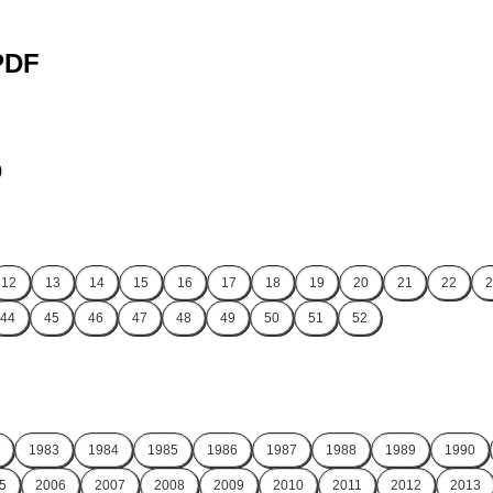
 PDF
)
12
13
14
15
16
17
18
19
20
21
22
2
44
45
46
47
48
49
50
51
52
1983
1984
1985
1986
1987
1988
1989
1990
5
2006
2007
2008
2009
2010
2011
2012
2013