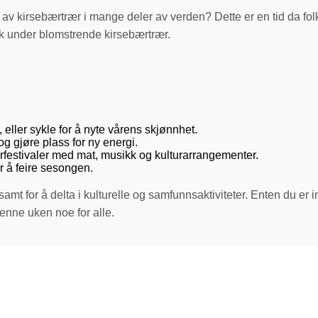
 av kirsebærtrær i mange deler av verden? Dette er en tid da fol
ik under blomstrende kirsebærtrær.
, eller sykle for å nyte vårens skjønnhet.
g gjøre plass for ny energi.
festivaler med mat, musikk og kulturarrangementer.
r å feire sesongen.
samt for å delta i kulturelle og samfunnsaktiviteter. Enten du er i
denne uken noe for alle.