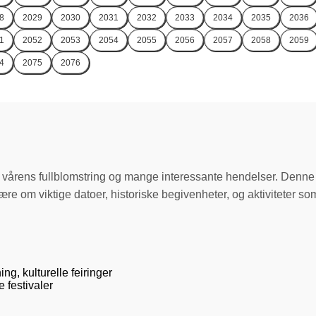
8
2029
2030
2031
2032
2033
2034
2035
2036
1
2052
2053
2054
2055
2056
2057
2058
2059
4
2075
2076
vårens fullblomstring og mange interessante hendelser. Denne uk
ære om viktige datoer, historiske begivenheter, og aktiviteter s
g, kulturelle feiringer
e festivaler