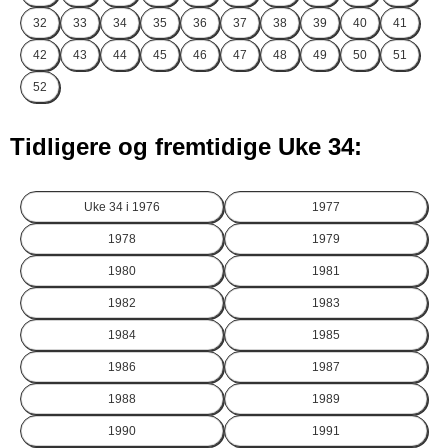
32
33
34
35
36
37
38
39
40
41
42
43
44
45
46
47
48
49
50
51
52
Tidligere og fremtidige Uke 34:
Uke 34 i
1976
1977
1978
1979
1980
1981
1982
1983
1984
1985
1986
1987
1988
1989
1990
1991