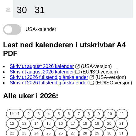
30
31
36
USA-kalender
Last ned kalenderen i utskrivbar A4
PDF
Skriv ut august 2026 kalender
(USA-versjon)
Skriv ut august 2026 kalender
(EU/ISO-versjon)
Skriv ut 2026 fullstendig årskalender
(USA-versjon)
Skriv ut 2026 fullstendig årskalender
(EU/ISO-versjon)
Alle uker i 2026:
Uke
1
2
3
4
5
6
7
8
9
10
11
12
13
14
15
16
17
18
19
20
21
22
23
24
25
26
27
28
29
30
31