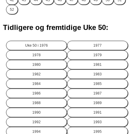
42
43
44
45
46
47
48
49
50
51
52
Tidligere og fremtidige Uke 50:
Uke 50 i
1976
1977
1978
1979
1980
1981
1982
1983
1984
1985
1986
1987
1988
1989
1990
1991
1992
1993
1994
1995