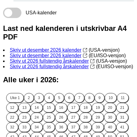
USA-kalender
Last ned kalenderen i utskrivbar A4
PDF
Skriv ut desember 2026 kalender
(USA-versjon)
Skriv ut desember 2026 kalender
(EU/ISO-versjon)
Skriv ut 2026 fullstendig årskalender
(USA-versjon)
Skriv ut 2026 fullstendig årskalender
(EU/ISO-versjon)
Alle uker i 2026:
Uke
1
2
3
4
5
6
7
8
9
10
11
12
13
14
15
16
17
18
19
20
21
22
23
24
25
26
27
28
29
30
31
32
33
34
35
36
37
38
39
40
41