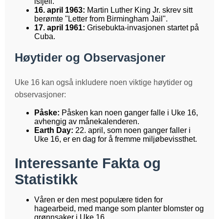
isfjell.
16. april 1963:
Martin Luther King Jr. skrev sitt
berømte "Letter from Birmingham Jail".
17. april 1961:
Grisebukta-invasjonen startet på
Cuba.
Høytider og Observasjoner
Uke 16 kan også inkludere noen viktige høytider og
observasjoner:
Påske:
Påsken kan noen ganger falle i Uke 16,
avhengig av månekalenderen.
Earth Day:
22. april, som noen ganger faller i
Uke 16, er en dag for å fremme miljøbevissthet.
Interessante Fakta og
Statistikk
Våren er den mest populære tiden for
hagearbeid, med mange som planter blomster og
grønnsaker i Uke 16.