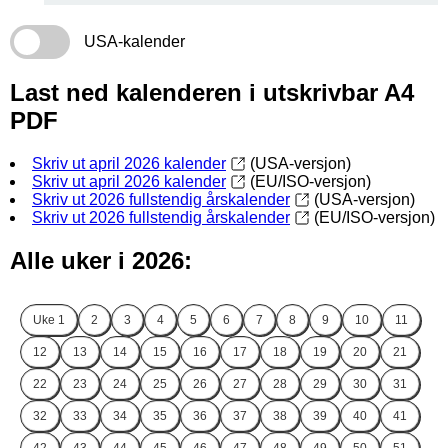
USA-kalender
Last ned kalenderen i utskrivbar A4
PDF
Skriv ut april 2026 kalender
(USA-versjon)
Skriv ut april 2026 kalender
(EU/ISO-versjon)
Skriv ut 2026 fullstendig årskalender
(USA-versjon)
Skriv ut 2026 fullstendig årskalender
(EU/ISO-versjon)
Alle uker i 2026:
Uke
1
2
3
4
5
6
7
8
9
10
11
12
13
14
15
16
17
18
19
20
21
22
23
24
25
26
27
28
29
30
31
32
33
34
35
36
37
38
39
40
41