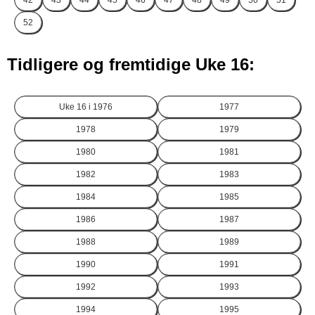
42
43
44
45
46
47
48
49
50
51
52
Tidligere og fremtidige Uke 16:
Uke 16 i
1976
1977
1978
1979
1980
1981
1982
1983
1984
1985
1986
1987
1988
1989
1990
1991
1992
1993
1994
1995