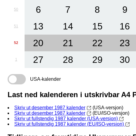
6
7
8
9
50
13
14
15
16
51
20
21
22
23
52
27
28
29
30
1
USA-kalender
Last ned kalenderen i utskrivbar A4
Skriv ut desember 1987 kalender
(USA-versjon)
Skriv ut desember 1987 kalender
(EU/ISO-versjon)
Skriv ut fullstendig 1987 kalender (USA-versjon)
Skriv ut fullstendig 1987 kalender (EU/ISO-versjon)