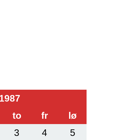
1987
to
fr
lø
3
4
5