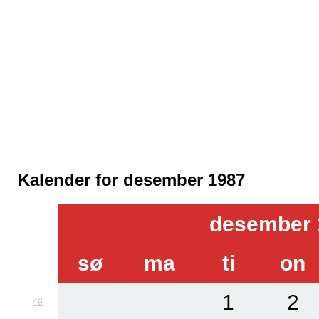
Kalender for desember 1987
desember 
sø
ma
ti
on
1
2
49