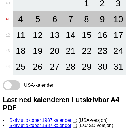
1
2
3
40
4
5
6
7
8
9
10
41
11
12
13
14
15
16
17
42
18
19
20
21
22
23
24
43
25
26
27
28
29
30
31
44
USA-kalender
Last ned kalenderen i utskrivbar A4
PDF
Skriv ut oktober 1987 kalender
(USA-versjon)
Skriv ut oktober 1987 kalender
(EU/ISO-versjon)