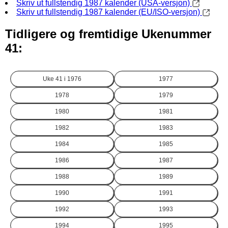
Skriv ut fullstendig 1987 kalender (USA-versjon)
Skriv ut fullstendig 1987 kalender (EU/ISO-versjon)
Tidligere og fremtidige Ukenummer
41:
Uke 41 i
1976
1977
1978
1979
1980
1981
1982
1983
1984
1985
1986
1987
1988
1989
1990
1991
1992
1993
1994
1995