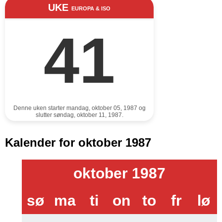
UKE
EUROPA & ISO
41
Denne uken starter mandag, oktober 05, 1987 og
slutter søndag, oktober 11, 1987.
Kalender for oktober 1987
oktober 1987
sø
ma
ti
on
to
fr
lø