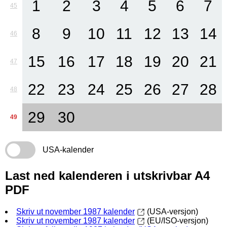
1
2
3
4
5
6
7
45
8
9
10
11
12
13
14
46
15
16
17
18
19
20
21
47
22
23
24
25
26
27
28
48
29
30
49
USA-kalender
Last ned kalenderen i utskrivbar A4
PDF
Skriv ut november 1987 kalender
(USA-versjon)
Skriv ut november 1987 kalender
(EU/ISO-versjon)