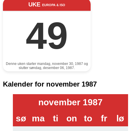
UKE
EUROPA & ISO
49
Denne uken starter mandag, november 30, 1987 og
slutter søndag, desember 06, 1987.
Kalender for november 1987
november 1987
sø
ma
ti
on
to
fr
lø