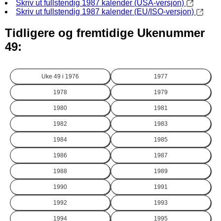
Skriv ut fullstendig 1987 kalender (USA-versjon)
Skriv ut fullstendig 1987 kalender (EU/ISO-versjon)
Tidligere og fremtidige Ukenummer
49:
Uke 49 i
1976
1977
1978
1979
1980
1981
1982
1983
1984
1985
1986
1987
1988
1989
1990
1991
1992
1993
1994
1995