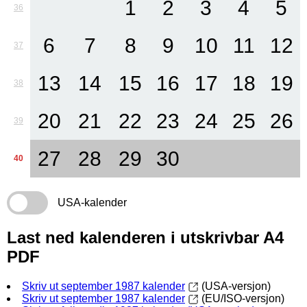
1
2
3
4
5
36
6
7
8
9
10
11
12
37
13
14
15
16
17
18
19
38
20
21
22
23
24
25
26
39
27
28
29
30
40
USA-kalender
Last ned kalenderen i utskrivbar A4
PDF
Skriv ut september 1987 kalender
(USA-versjon)
Skriv ut september 1987 kalender
(EU/ISO-versjon)