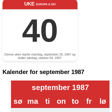
UKE
EUROPA & ISO
40
Denne uken starter mandag, september 28, 1987 og
slutter søndag, oktober 04, 1987.
Kalender for september 1987
september 1987
sø
ma
ti
on
to
fr
lø