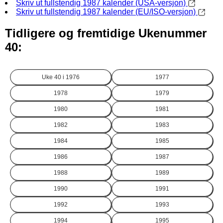
Skriv ut fullstendig 1987 kalender (USA-versjon)
Skriv ut fullstendig 1987 kalender (EU/ISO-versjon)
Tidligere og fremtidige Ukenummer
40:
Uke 40 i
1976
1977
1978
1979
1980
1981
1982
1983
1984
1985
1986
1987
1988
1989
1990
1991
1992
1993
1994
1995