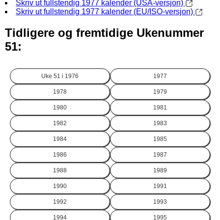
Skriv ut fullstendig 1977 kalender (USA-versjon)
Skriv ut fullstendig 1977 kalender (EU/ISO-versjon)
Tidligere og fremtidige Ukenummer
51:
Uke 51 i
1976
1977
1978
1979
1980
1981
1982
1983
1984
1985
1986
1987
1988
1989
1990
1991
1992
1993
1994
1995