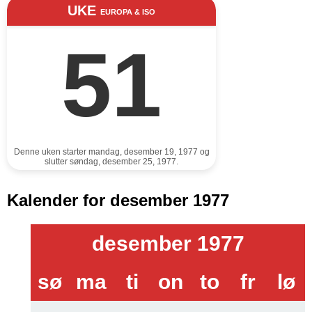
UKE
EUROPA & ISO
51
Denne uken starter mandag, desember 19, 1977 og
slutter søndag, desember 25, 1977.
Kalender for desember 1977
desember 1977
sø
ma
ti
on
to
fr
lø