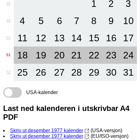
1
2
3
48
4
5
6
7
8
9
10
49
11
12
13
14
15
16
17
50
18
19
20
21
22
23
24
51
25
26
27
28
29
30
31
52
USA-kalender
Last ned kalenderen i utskrivbar A4
PDF
Skriv ut desember 1977 kalender
(USA-versjon)
Skriv ut desember 1977 kalender
(EU/ISO-versjon)