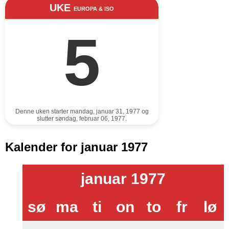
UKE
EUROPA & ISO
5
Denne uken starter mandag, januar 31, 1977 og
slutter søndag, februar 06, 1977.
Kalender for januar 1977
januar 1977
sø
ma
ti
on
to
fr
lø