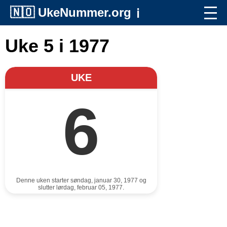
🇳🇴
UkeNummer.org
ℹ️
Uke 5 i 1977
UKE
6
Denne uken starter søndag, januar 30, 1977 og
slutter lørdag, februar 05, 1977.