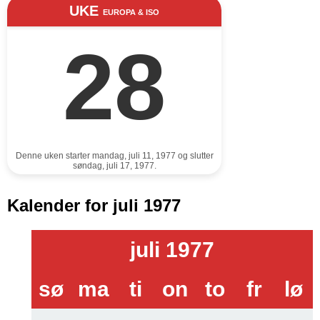
UKE
EUROPA & ISO
28
Denne uken starter mandag, juli 11, 1977 og slutter
søndag, juli 17, 1977.
Kalender for juli 1977
juli 1977
sø
ma
ti
on
to
fr
lø