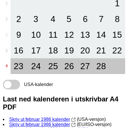
1
5
2
3
4
5
6
7
8
6
9
10
11
12
13
14
15
7
16
17
18
19
20
21
22
8
23
24
25
26
27
28
9
USA-kalender
Last ned kalenderen i utskrivbar A4
PDF
Skriv ut februar 1986 kalender
(USA-versjon)
Skriv ut februar 1986 kalender
(EU/ISO-versjon)