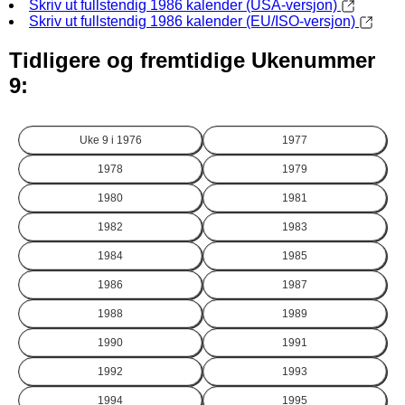
Skriv ut fullstendig 1986 kalender (USA-versjon)
Skriv ut fullstendig 1986 kalender (EU/ISO-versjon)
Tidligere og fremtidige Ukenummer
9:
Uke 9 i
1976
1977
1978
1979
1980
1981
1982
1983
1984
1985
1986
1987
1988
1989
1990
1991
1992
1993
1994
1995