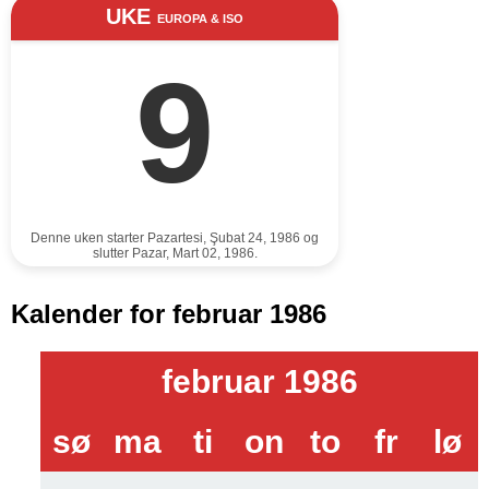
UKE
EUROPA & ISO
9
Denne uken starter Pazartesi, Şubat 24, 1986 og
slutter Pazar, Mart 02, 1986.
Kalender for februar 1986
februar 1986
sø
ma
ti
on
to
fr
lø