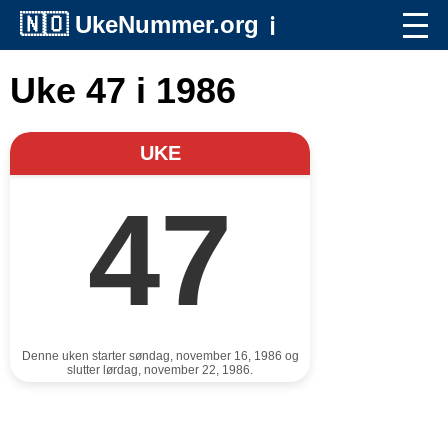
🇳🇴
UkeNummer.org
ℹ️
Uke 47 i 1986
UKE
47
Denne uken starter søndag, november 16, 1986 og
slutter lørdag, november 22, 1986.