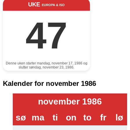
UKE
EUROPA & ISO
47
Denne uken starter mandag, november 17, 1986 og
slutter søndag, november 23, 1986.
Kalender for november 1986
november 1986
sø
ma
ti
on
to
fr
lø