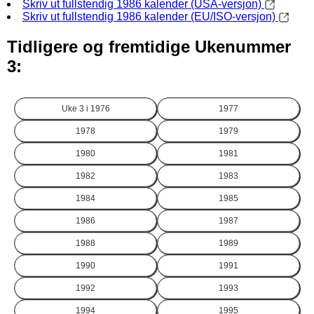
Skriv ut fullstendig 1986 kalender (USA-versjon)
Skriv ut fullstendig 1986 kalender (EU/ISO-versjon)
Tidligere og fremtidige Ukenummer
3:
Uke 3 i
1976
1977
1978
1979
1980
1981
1982
1983
1984
1985
1986
1987
1988
1989
1990
1991
1992
1993
1994
1995