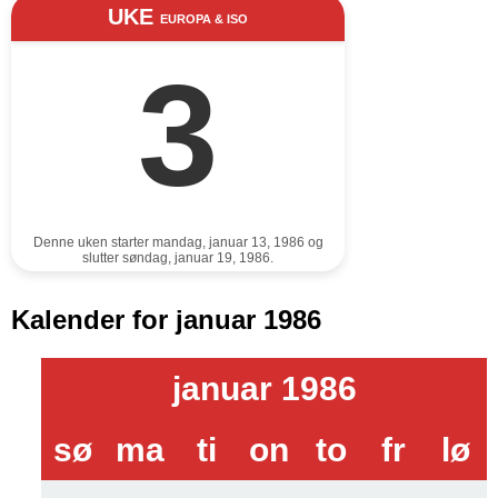
UKE
EUROPA & ISO
3
Denne uken starter mandag, januar 13, 1986 og
slutter søndag, januar 19, 1986.
Kalender for januar 1986
januar 1986
sø
ma
ti
on
to
fr
lø