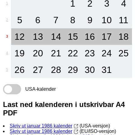
1
2
3
4
1
5
6
7
8
9
10
11
2
12
13
14
15
16
17
18
3
19
20
21
22
23
24
25
4
26
27
28
29
30
31
5
USA-kalender
Last ned kalenderen i utskrivbar A4
PDF
Skriv ut januar 1986 kalender
(USA-versjon)
Skriv ut januar 1986 kalender
(EU/ISO-versjon)