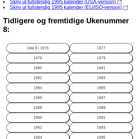
Skriv ut fullstendig 1995 kalender (USA-versjon)
Skriv ut fullstendig 1995 kalender (EU/ISO-versjon)
Tidligere og fremtidige Ukenummer
8:
Uke 8 i
1976
1977
1978
1979
1980
1981
1982
1983
1984
1985
1986
1987
1988
1989
1990
1991
1992
1993
1994
1995