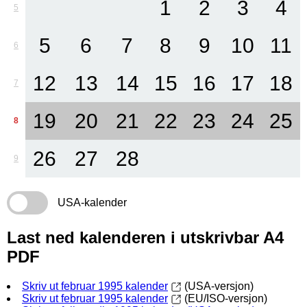
1
2
3
4
5
5
6
7
8
9
10
11
6
12
13
14
15
16
17
18
7
19
20
21
22
23
24
25
8
26
27
28
9
USA-kalender
Last ned kalenderen i utskrivbar A4
PDF
Skriv ut februar 1995 kalender
(USA-versjon)
Skriv ut februar 1995 kalender
(EU/ISO-versjon)