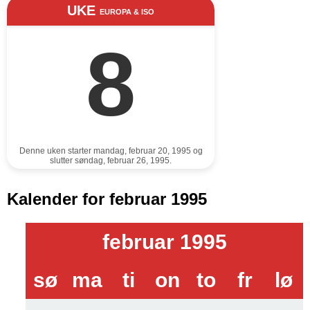
UKE
EUROPA & ISO
8
Denne uken starter mandag, februar 20, 1995 og
slutter søndag, februar 26, 1995.
Kalender for februar 1995
februar 1995
sø
ma
ti
on
to
fr
lø