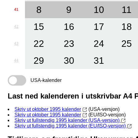
8
9
10
11
41
15
16
17
18
42
22
23
24
25
43
29
30
31
44
USA-kalender
Last ned kalenderen i utskrivbar A4
Skriv ut oktober 1995 kalender
(USA-versjon)
Skriv ut oktober 1995 kalender
(EU/ISO-versjon)
Skriv ut fullstendig 1995 kalender (USA-versjon)
Skriv ut fullstendig 1995 kalender (EU/ISO-versjon)