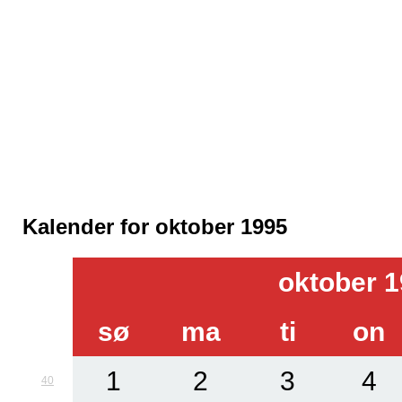
Kalender for oktober 1995
oktober 
sø
ma
ti
on
1
2
3
4
40