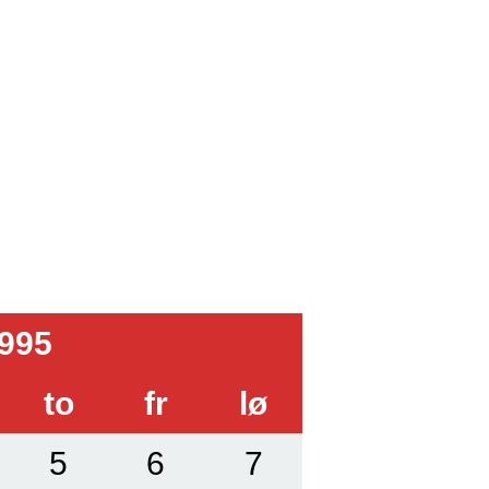
1995
to
fr
lø
5
6
7