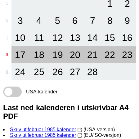
1
2
5
3
4
5
6
7
8
9
6
10
11
12
13
14
15
16
7
17
18
19
20
21
22
23
8
24
25
26
27
28
9
USA-kalender
Last ned kalenderen i utskrivbar A4
PDF
Skriv ut februar 1985 kalender
(USA-versjon)
Skriv ut februar 1985 kalender
(EU/ISO-versjon)