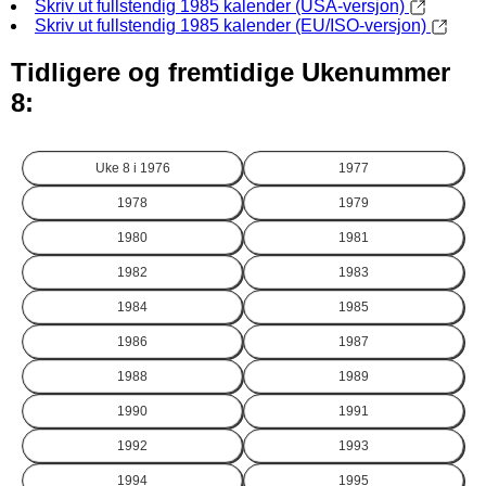
Skriv ut fullstendig 1985 kalender (USA-versjon)
Skriv ut fullstendig 1985 kalender (EU/ISO-versjon)
Tidligere og fremtidige Ukenummer
8:
Uke 8 i
1976
1977
1978
1979
1980
1981
1982
1983
1984
1985
1986
1987
1988
1989
1990
1991
1992
1993
1994
1995