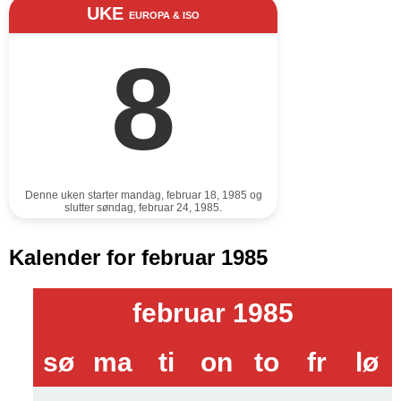
UKE
EUROPA & ISO
8
Denne uken starter mandag, februar 18, 1985 og
slutter søndag, februar 24, 1985.
Kalender for februar 1985
februar 1985
sø
ma
ti
on
to
fr
lø