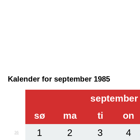
Kalender for september 1985
september
sø
ma
ti
on
1
2
3
4
36