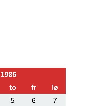
 1985
to
fr
lø
5
6
7