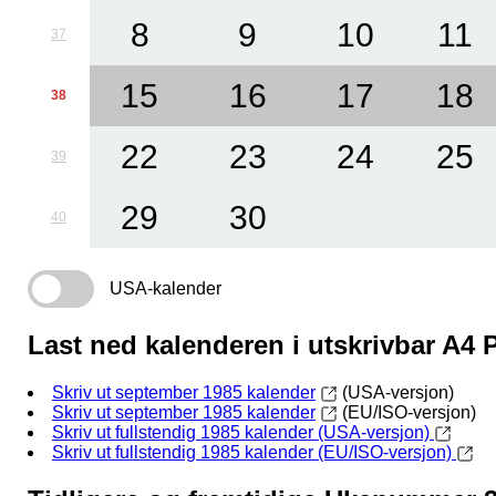
8
9
10
11
37
15
16
17
18
38
22
23
24
25
39
29
30
40
USA-kalender
Last ned kalenderen i utskrivbar A4
Skriv ut september 1985 kalender
(USA-versjon)
Skriv ut september 1985 kalender
(EU/ISO-versjon)
Skriv ut fullstendig 1985 kalender (USA-versjon)
Skriv ut fullstendig 1985 kalender (EU/ISO-versjon)