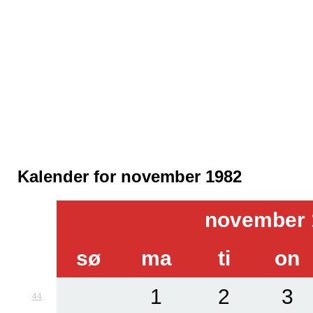
Kalender for november 1982
november 
sø
ma
ti
on
1
2
3
44