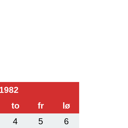
1982
to
fr
lø
4
5
6