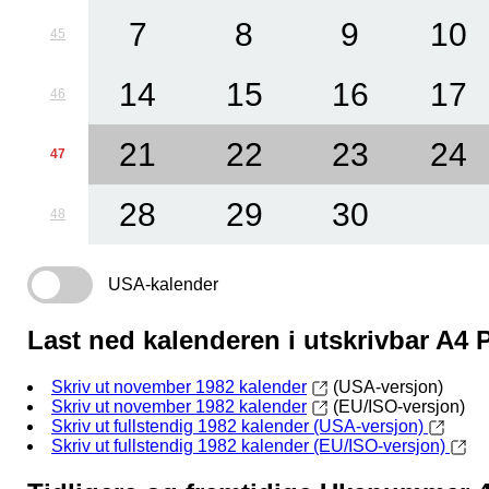
7
8
9
10
45
14
15
16
17
46
21
22
23
24
47
28
29
30
48
USA-kalender
Last ned kalenderen i utskrivbar A4
Skriv ut november 1982 kalender
(USA-versjon)
Skriv ut november 1982 kalender
(EU/ISO-versjon)
Skriv ut fullstendig 1982 kalender (USA-versjon)
Skriv ut fullstendig 1982 kalender (EU/ISO-versjon)