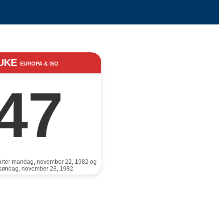
UKE
EUROPA & ISO
47
arter mandag, november 22, 1982 og
r søndag, november 28, 1982.