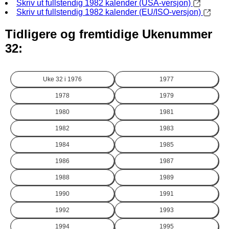
Skriv ut fullstendig 1982 kalender (USA-versjon)
Skriv ut fullstendig 1982 kalender (EU/ISO-versjon)
Tidligere og fremtidige Ukenummer
32:
Uke 32 i
1976
1977
1978
1979
1980
1981
1982
1983
1984
1985
1986
1987
1988
1989
1990
1991
1992
1993
1994
1995