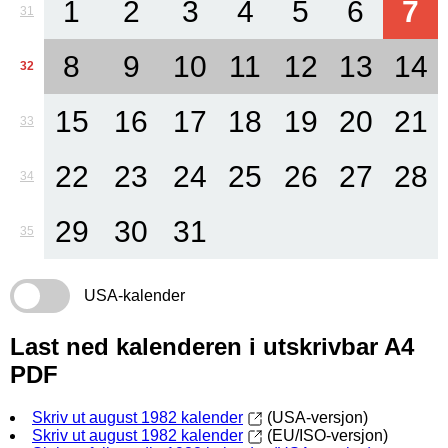
1
2
3
4
5
6
7
31
8
9
10
11
12
13
14
32
15
16
17
18
19
20
21
33
22
23
24
25
26
27
28
34
29
30
31
35
USA-kalender
Last ned kalenderen i utskrivbar A4
PDF
Skriv ut august 1982 kalender
(USA-versjon)
Skriv ut august 1982 kalender
(EU/ISO-versjon)