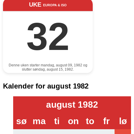
UKE
EUROPA & ISO
32
Denne uken starter mandag, august 09, 1982 og
slutter søndag, august 15, 1982.
Kalender for august 1982
august 1982
sø
ma
ti
on
to
fr
lø