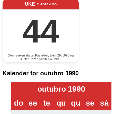
UKE
EUROPA & ISO
44
Denne uken starter Pazartesi, Ekim 29, 1990 og
slutter Pazar, Kasım 04, 1990.
Kalender for outubro 1990
outubro 1990
do
se
te
qu
qu
se
sá