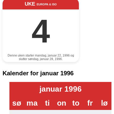
UKE
EUROPA & ISO
4
Denne uken starter mandag, januar 22, 1996 og
slutter søndag, januar 28, 1996.
Kalender for januar 1996
januar 1996
sø
ma
ti
on
to
fr
lø