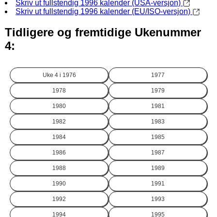
Skriv ut fullstendig 1996 kalender (USA-versjon)
Skriv ut fullstendig 1996 kalender (EU/ISO-versjon)
Tidligere og fremtidige Ukenummer
4:
Uke 4 i
1976
1977
1978
1979
1980
1981
1982
1983
1984
1985
1986
1987
1988
1989
1990
1991
1992
1993
1994
1995