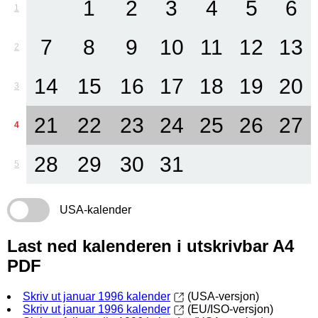
1
2
3
4
5
6
1
7
8
9
10
11
12
13
2
14
15
16
17
18
19
20
3
21
22
23
24
25
26
27
4
28
29
30
31
5
USA-kalender
Last ned kalenderen i utskrivbar A4
PDF
Skriv ut januar 1996 kalender
(USA-versjon)
Skriv ut januar 1996 kalender
(EU/ISO-versjon)