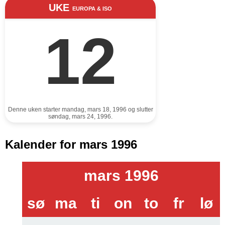
UKE
EUROPA & ISO
12
Denne uken starter mandag, mars 18, 1996 og slutter
søndag, mars 24, 1996.
Kalender for mars 1996
mars 1996
sø
ma
ti
on
to
fr
lø