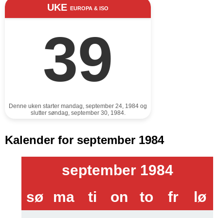
UKE
EUROPA & ISO
39
Denne uken starter mandag, september 24, 1984 og
slutter søndag, september 30, 1984.
Kalender for september 1984
september 1984
sø
ma
ti
on
to
fr
lø