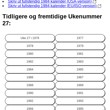
Skriv ut fullstendig 1984 kalender (USA-versjon)
Skriv ut fullstendig 1984 kalender (EU/ISO-versjon)
Tidligere og fremtidige Ukenummer
27:
Uke 27 i
1976
1977
1978
1979
1980
1981
1982
1983
1984
1985
1986
1987
1988
1989
1990
1991
1992
1993
1994
1995