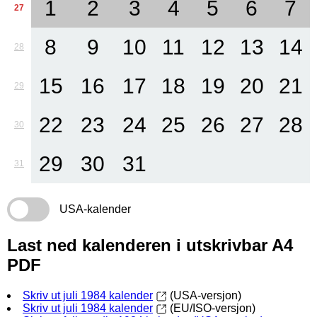
1
2
3
4
5
6
7
27
8
9
10
11
12
13
14
28
15
16
17
18
19
20
21
29
22
23
24
25
26
27
28
30
29
30
31
31
USA-kalender
Last ned kalenderen i utskrivbar A4
PDF
Skriv ut juli 1984 kalender
(USA-versjon)
Skriv ut juli 1984 kalender
(EU/ISO-versjon)