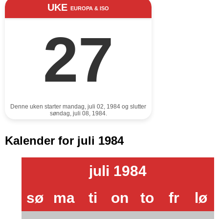
UKE
EUROPA & ISO
27
Denne uken starter mandag, juli 02, 1984 og slutter
søndag, juli 08, 1984.
Kalender for juli 1984
juli 1984
sø
ma
ti
on
to
fr
lø