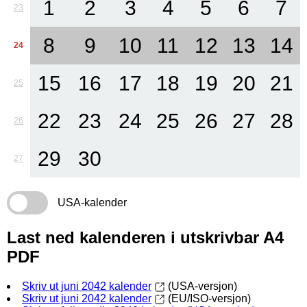
1
2
3
4
5
6
7
23
8
9
10
11
12
13
14
24
15
16
17
18
19
20
21
25
22
23
24
25
26
27
28
26
29
30
27
USA-kalender
Last ned kalenderen i utskrivbar A4
PDF
Skriv ut juni 2042 kalender
(USA-versjon)
Skriv ut juni 2042 kalender
(EU/ISO-versjon)