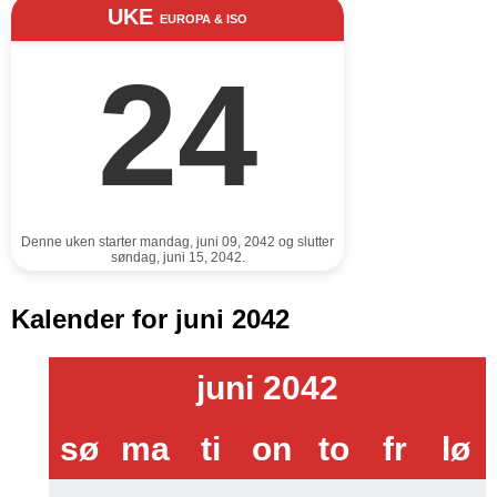
UKE
EUROPA & ISO
24
Denne uken starter mandag, juni 09, 2042 og slutter
søndag, juni 15, 2042.
Kalender for juni 2042
juni 2042
sø
ma
ti
on
to
fr
lø