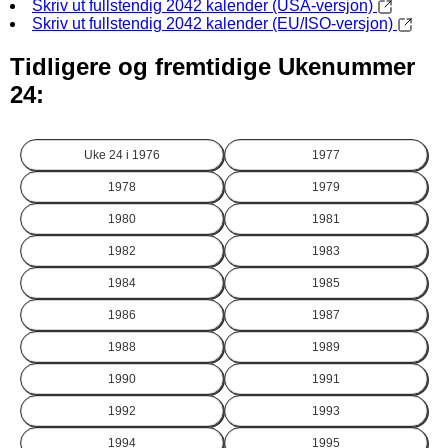
Skriv ut fullstendig 2042 kalender (USA-versjon)
Skriv ut fullstendig 2042 kalender (EU/ISO-versjon)
Tidligere og fremtidige Ukenummer
24:
Uke 24 i
1976
1977
1978
1979
1980
1981
1982
1983
1984
1985
1986
1987
1988
1989
1990
1991
1992
1993
1994
1995