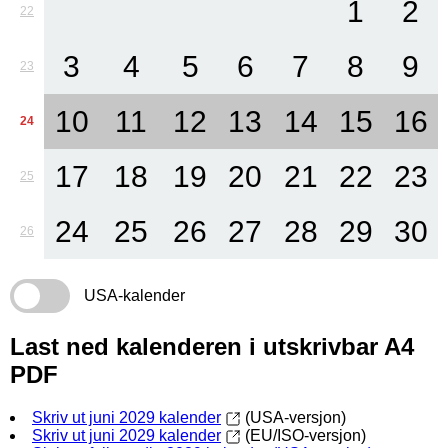
1
2
22
3
4
5
6
7
8
9
23
10
11
12
13
14
15
16
24
17
18
19
20
21
22
23
25
24
25
26
27
28
29
30
26
USA-kalender
Last ned kalenderen i utskrivbar A4
PDF
Skriv ut juni 2029 kalender
(USA-versjon)
Skriv ut juni 2029 kalender
(EU/ISO-versjon)