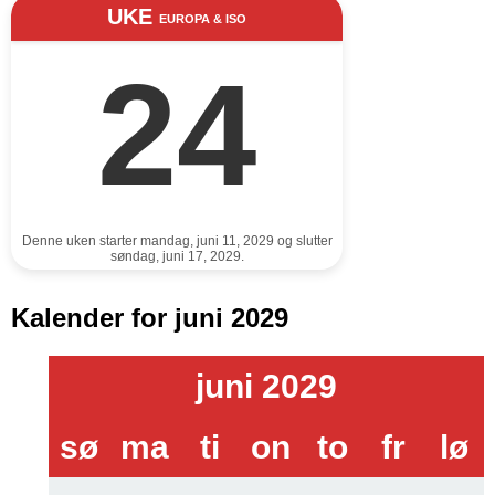
UKE
EUROPA & ISO
24
Denne uken starter mandag, juni 11, 2029 og slutter
søndag, juni 17, 2029.
Kalender for juni 2029
juni 2029
sø
ma
ti
on
to
fr
lø