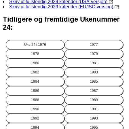
Skriv ut fullstendig 2029 kalender (USA-versjon)
Skriv ut fullstendig 2029 kalender (EU/ISO-versjon)
Tidligere og fremtidige Ukenummer
24:
Uke 24 i
1976
1977
1978
1979
1980
1981
1982
1983
1984
1985
1986
1987
1988
1989
1990
1991
1992
1993
1994
1995