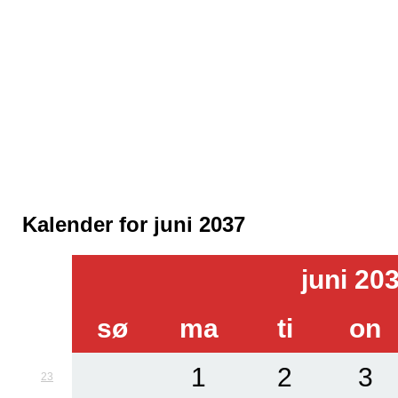
Kalender for juni 2037
juni 20
sø
ma
ti
on
1
2
3
23