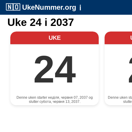
🇳🇴
UkeNummer.org
ℹ️
Uke 24 i 2037
UKE
24
Denne uken starter неділя, червня 07, 2037 og
Denne uken sta
slutter субота, червня 13, 2037.
slutt