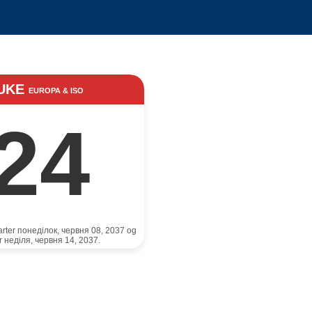
UKE
EUROPA & ISO
24
rter понеділок, червня 08, 2037 og
er неділя, червня 14, 2037.