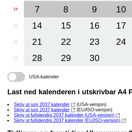
7
8
9
10
24
14
15
16
17
25
21
22
23
24
26
28
29
30
27
USA-kalender
Last ned kalenderen i utskrivbar A4
Skriv ut juni 2037 kalender
(USA-versjon)
Skriv ut juni 2037 kalender
(EU/ISO-versjon)
Skriv ut fullstendig 2037 kalender (USA-versjon)
Skriv ut fullstendig 2037 kalender (EU/ISO-versjon)