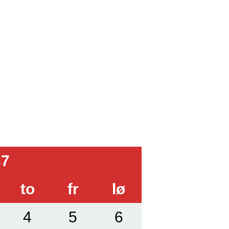
37
to
fr
lø
4
5
6