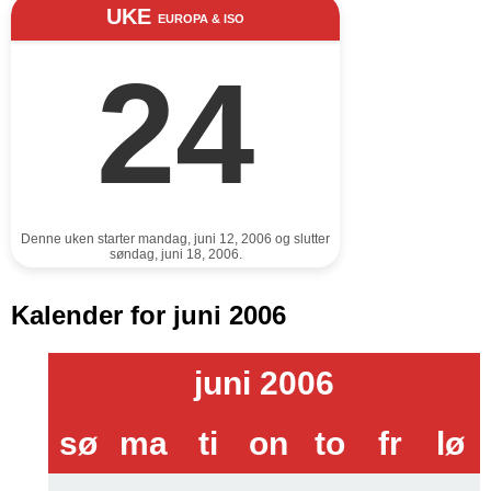
UKE
EUROPA & ISO
24
Denne uken starter mandag, juni 12, 2006 og slutter
søndag, juni 18, 2006.
Kalender for juni 2006
juni 2006
sø
ma
ti
on
to
fr
lø