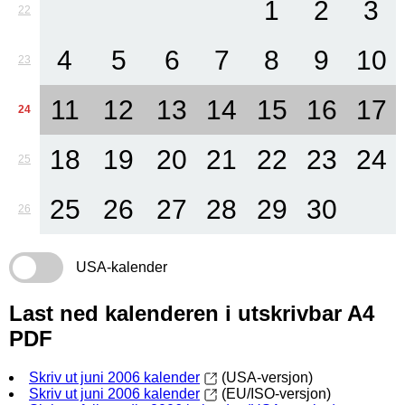
1
2
3
22
4
5
6
7
8
9
10
23
11
12
13
14
15
16
17
24
18
19
20
21
22
23
24
25
25
26
27
28
29
30
26
USA-kalender
Last ned kalenderen i utskrivbar A4
PDF
Skriv ut juni 2006 kalender
(USA-versjon)
Skriv ut juni 2006 kalender
(EU/ISO-versjon)