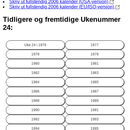
Skriv ut fullstendig 2006 kalender (USA-versjon)
Skriv ut fullstendig 2006 kalender (EU/ISO-versjon)
Tidligere og fremtidige Ukenummer
24:
Uke 24 i
1976
1977
1978
1979
1980
1981
1982
1983
1984
1985
1986
1987
1988
1989
1990
1991
1992
1993
1994
1995