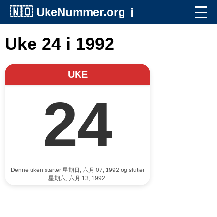
🇳🇴
UkeNummer.org
ℹ️
Uke 24 i 1992
UKE
24
Denne uken starter 星期日, 六月 07, 1992 og slutter
星期六, 六月 13, 1992.