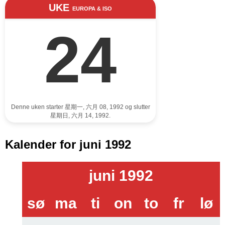
UKE
EUROPA & ISO
24
Denne uken starter 星期一, 六月 08, 1992 og slutter
星期日, 六月 14, 1992.
Kalender for juni 1992
juni 1992
sø
ma
ti
on
to
fr
lø