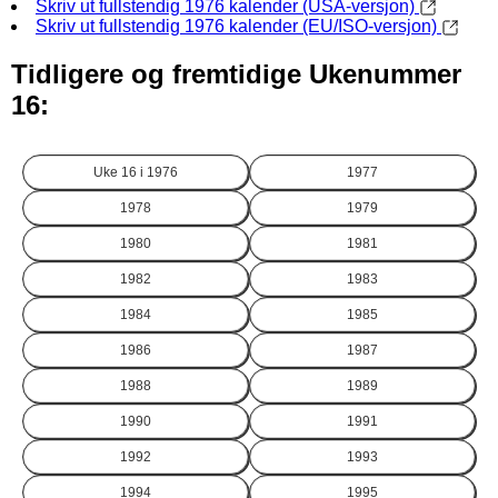
Skriv ut fullstendig 1976 kalender (USA-versjon)
Skriv ut fullstendig 1976 kalender (EU/ISO-versjon)
Tidligere og fremtidige Ukenummer
16:
Uke 16 i
1976
1977
1978
1979
1980
1981
1982
1983
1984
1985
1986
1987
1988
1989
1990
1991
1992
1993
1994
1995