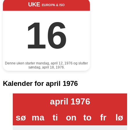
UKE
EUROPA & ISO
16
Denne uken starter mandag, april 12, 1976 og slutter
søndag, april 18, 1976.
Kalender for april 1976
april 1976
sø
ma
ti
on
to
fr
lø