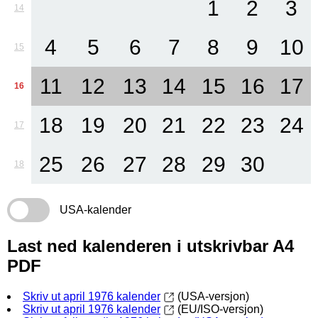
1
2
3
14
4
5
6
7
8
9
10
15
11
12
13
14
15
16
17
16
18
19
20
21
22
23
24
17
25
26
27
28
29
30
18
USA-kalender
Last ned kalenderen i utskrivbar A4
PDF
Skriv ut april 1976 kalender
(USA-versjon)
Skriv ut april 1976 kalender
(EU/ISO-versjon)