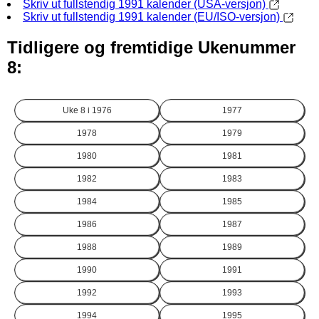
Skriv ut fullstendig 1991 kalender (USA-versjon)
Skriv ut fullstendig 1991 kalender (EU/ISO-versjon)
Tidligere og fremtidige Ukenummer
8:
Uke 8 i
1976
1977
1978
1979
1980
1981
1982
1983
1984
1985
1986
1987
1988
1989
1990
1991
1992
1993
1994
1995