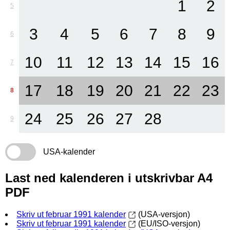
1
2
5
3
4
5
6
7
8
9
6
10
11
12
13
14
15
16
7
17
18
19
20
21
22
23
8
24
25
26
27
28
9
USA-kalender
Last ned kalenderen i utskrivbar A4
PDF
Skriv ut februar 1991 kalender
(USA-versjon)
Skriv ut februar 1991 kalender
(EU/ISO-versjon)