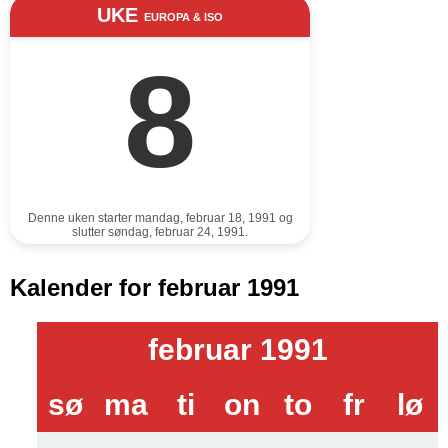
UKE
EUROPA & ISO
8
Denne uken starter mandag, februar 18, 1991 og
slutter søndag, februar 24, 1991.
Kalender for februar 1991
februar 1991
sø
ma
ti
on
to
fr
lø