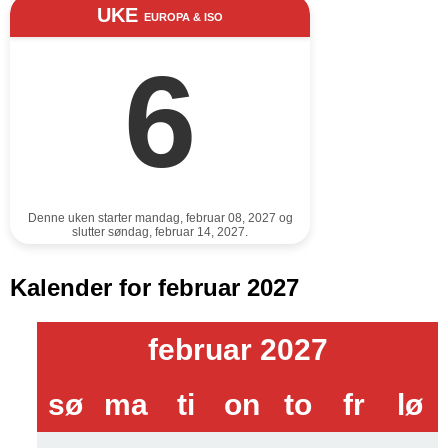
UKE
EUROPA & ISO
6
Denne uken starter mandag, februar 08, 2027 og
slutter søndag, februar 14, 2027.
Kalender for februar 2027
februar 2027
sø
ma
ti
on
to
fr
lø