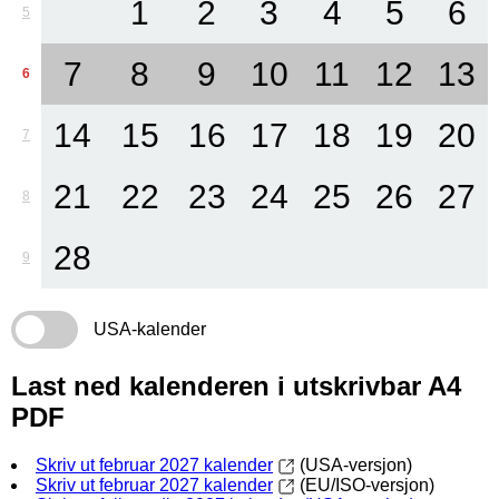
1
2
3
4
5
6
5
7
8
9
10
11
12
13
6
14
15
16
17
18
19
20
7
21
22
23
24
25
26
27
8
28
9
USA-kalender
Last ned kalenderen i utskrivbar A4
PDF
Skriv ut februar 2027 kalender
(USA-versjon)
Skriv ut februar 2027 kalender
(EU/ISO-versjon)