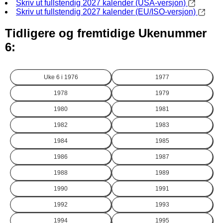
Skriv ut fullstendig 2027 kalender (USA-versjon)
Skriv ut fullstendig 2027 kalender (EU/ISO-versjon)
Tidligere og fremtidige Ukenummer
6:
Uke 6 i
1976
1977
1978
1979
1980
1981
1982
1983
1984
1985
1986
1987
1988
1989
1990
1991
1992
1993
1994
1995