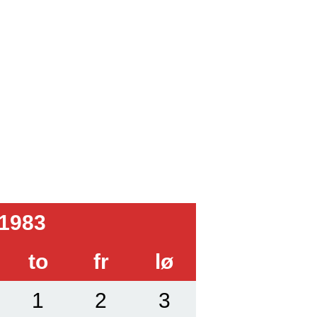
1983
to
fr
lø
1
2
3