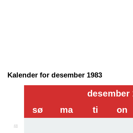
Kalender for desember 1983
desember 
sø
ma
ti
on
48