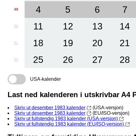
4
5
6
7
49
11
12
13
14
50
18
19
20
21
51
25
26
27
28
52
USA-kalender
Last ned kalenderen i utskrivbar A4
Skriv ut desember 1983 kalender
(USA-versjon)
Skriv ut desember 1983 kalender
(EU/ISO-versjon)
Skriv ut fullstendig 1983 kalender (USA-versjon)
Skriv ut fullstendig 1983 kalender (EU/ISO-versjon)