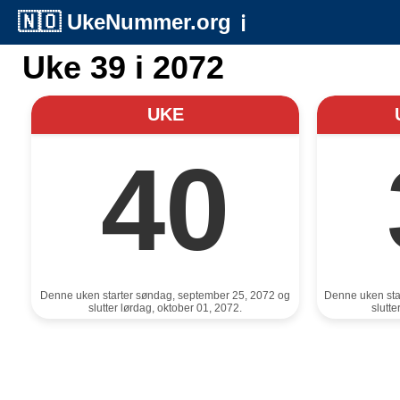
🇳🇴
UkeNummer.org
ℹ️
Uke 39 i 2072
UKE
40
Denne uken starter søndag, september 25, 2072 og
Denne uken sta
slutter lørdag, oktober 01, 2072.
slutt