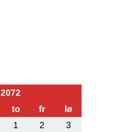
 2072
to
fr
lø
1
2
3