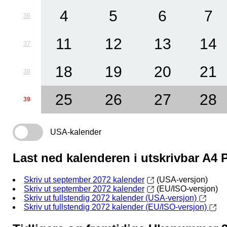
4
5
6
7
36
11
12
13
14
37
18
19
20
21
38
25
26
27
28
39
USA-kalender
Last ned kalenderen i utskrivbar A4
Skriv ut september 2072 kalender
(USA-versjon)
Skriv ut september 2072 kalender
(EU/ISO-versjon)
Skriv ut fullstendig 2072 kalender (USA-versjon)
Skriv ut fullstendig 2072 kalender (EU/ISO-versjon)