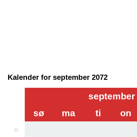
Kalender for september 2072
september
sø
ma
ti
on
35