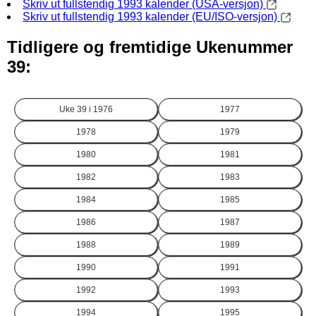
Skriv ut fullstendig 1993 kalender (USA-versjon)
Skriv ut fullstendig 1993 kalender (EU/ISO-versjon)
Tidligere og fremtidige Ukenummer
39:
Uke 39 i
1976
1977
1978
1979
1980
1981
1982
1983
1984
1985
1986
1987
1988
1989
1990
1991
1992
1993
1994
1995