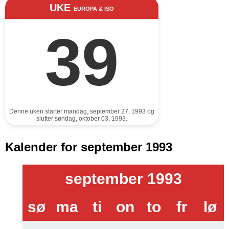
UKE
EUROPA & ISO
39
Denne uken starter mandag, september 27, 1993 og
slutter søndag, oktober 03, 1993.
Kalender for september 1993
september 1993
sø
ma
ti
on
to
fr
lø