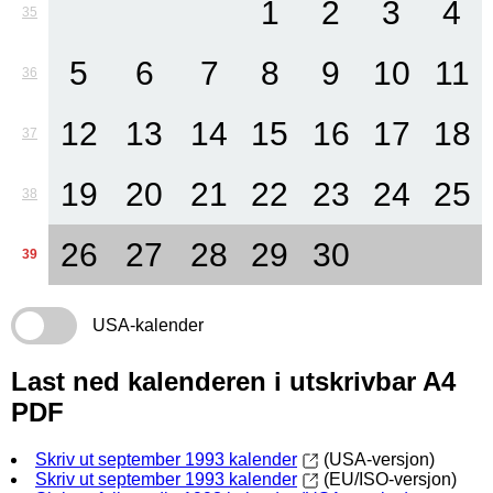
1
2
3
4
35
5
6
7
8
9
10
11
36
12
13
14
15
16
17
18
37
19
20
21
22
23
24
25
38
26
27
28
29
30
39
USA-kalender
Last ned kalenderen i utskrivbar A4
PDF
Skriv ut september 1993 kalender
(USA-versjon)
Skriv ut september 1993 kalender
(EU/ISO-versjon)