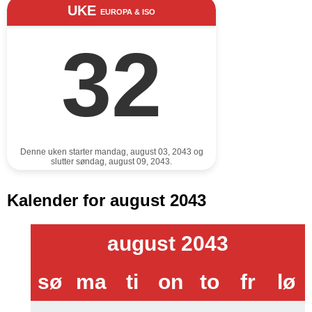
UKE
EUROPA & ISO
32
Denne uken starter mandag, august 03, 2043 og
slutter søndag, august 09, 2043.
Kalender for august 2043
august 2043
sø
ma
ti
on
to
fr
lø