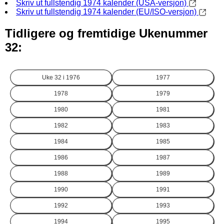
Skriv ut fullstendig 1974 kalender (USA-versjon)
Skriv ut fullstendig 1974 kalender (EU/ISO-versjon)
Tidligere og fremtidige Ukenummer
32:
Uke 32 i
1976
1977
1978
1979
1980
1981
1982
1983
1984
1985
1986
1987
1988
1989
1990
1991
1992
1993
1994
1995