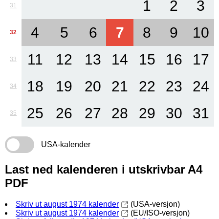
1
2
3
31
4
5
6
7
8
9
10
32
11
12
13
14
15
16
17
33
18
19
20
21
22
23
24
34
25
26
27
28
29
30
31
35
USA-kalender
Last ned kalenderen i utskrivbar A4
PDF
Skriv ut august 1974 kalender
(USA-versjon)
Skriv ut august 1974 kalender
(EU/ISO-versjon)