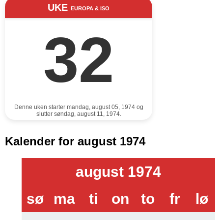
UKE
EUROPA & ISO
32
Denne uken starter mandag, august 05, 1974 og
slutter søndag, august 11, 1974.
Kalender for august 1974
august 1974
sø
ma
ti
on
to
fr
lø