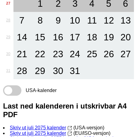
1
2
3
4
5
6
27
7
8
9
10
11
12
13
28
14
15
16
17
18
19
20
29
21
22
23
24
25
26
27
30
28
29
30
31
31
USA-kalender
Last ned kalenderen i utskrivbar A4
PDF
Skriv ut juli 2075 kalender
(USA-versjon)
Skriv ut juli 2075 kalender
(EU/ISO-versjon)