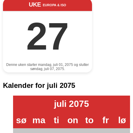
UKE
EUROPA & ISO
27
Denne uken starter mandag, juli 01, 2075 og slutter
søndag, juli 07, 2075.
Kalender for juli 2075
juli 2075
sø
ma
ti
on
to
fr
lø