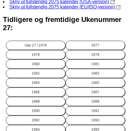
Skriv ut fullstendig 2075 kalender (USA-versjon)
Skriv ut fullstendig 2075 kalender (EU/ISO-versjon)
Tidligere og fremtidige Ukenummer
27:
Uke 27 i
1976
1977
1978
1979
1980
1981
1982
1983
1984
1985
1986
1987
1988
1989
1990
1991
1992
1993
1994
1995