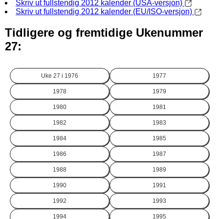
Skriv ut fullstendig 2012 kalender (USA-versjon)
Skriv ut fullstendig 2012 kalender (EU/ISO-versjon)
Tidligere og fremtidige Ukenummer
27:
Uke 27 i
1976
1977
1978
1979
1980
1981
1982
1983
1984
1985
1986
1987
1988
1989
1990
1991
1992
1993
1994
1995