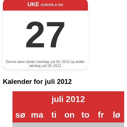
UKE
EUROPA & ISO
27
Denne uken starter mandag, juli 02, 2012 og slutter
søndag, juli 08, 2012.
Kalender for juli 2012
juli 2012
sø
ma
ti
on
to
fr
lø