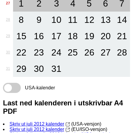
1
2
3
4
5
6
7
27
8
9
10
11
12
13
14
28
15
16
17
18
19
20
21
29
22
23
24
25
26
27
28
30
29
30
31
31
USA-kalender
Last ned kalenderen i utskrivbar A4
PDF
Skriv ut juli 2012 kalender
(USA-versjon)
Skriv ut juli 2012 kalender
(EU/ISO-versjon)