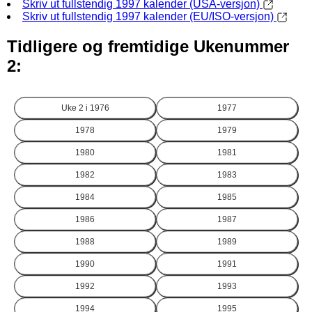
Skriv ut fullstendig 1997 kalender (USA-versjon)
Skriv ut fullstendig 1997 kalender (EU/ISO-versjon)
Tidligere og fremtidige Ukenummer
2:
Uke 2 i
1976
1977
1978
1979
1980
1981
1982
1983
1984
1985
1986
1987
1988
1989
1990
1991
1992
1993
1994
1995