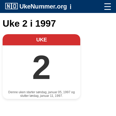
🇳🇴
UkeNummer.org
ℹ️
Uke 2 i 1997
UKE
2
Denne uken starter søndag, januar 05, 1997 og
slutter lørdag, januar 11, 1997.