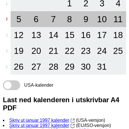
1
2
3
4
1
5
6
7
8
9
10
11
2
12
13
14
15
16
17
18
3
19
20
21
22
23
24
25
4
26
27
28
29
30
31
5
USA-kalender
Last ned kalenderen i utskrivbar A4
PDF
Skriv ut januar 1997 kalender
(USA-versjon)
Skriv ut januar 1997 kalender
(EU/ISO-versjon)