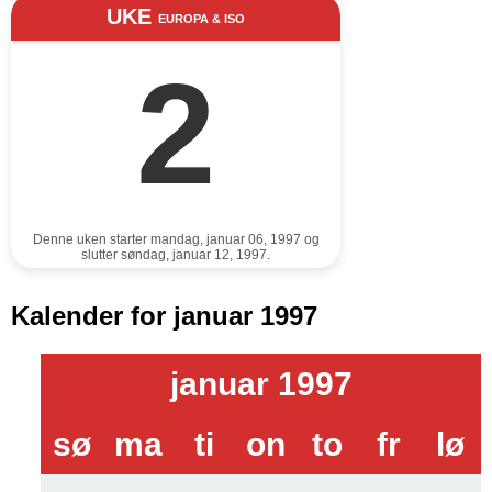
UKE
EUROPA & ISO
2
Denne uken starter mandag, januar 06, 1997 og
slutter søndag, januar 12, 1997.
Kalender for januar 1997
januar 1997
sø
ma
ti
on
to
fr
lø