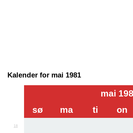
Kalender for mai 1981
mai 19
sø
ma
ti
on
18