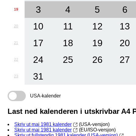
3
4
5
6
19
10
11
12
13
20
17
18
19
20
21
24
25
26
27
22
31
23
USA-kalender
Last ned kalenderen i utskrivbar A4
Skriv ut mai 1981 kalender
(USA-versjon)
Skriv ut mai 1981 kalender
(EU/ISO-versjon)
Skriv ut fullstendig 1981 kalender (USA-versjon)