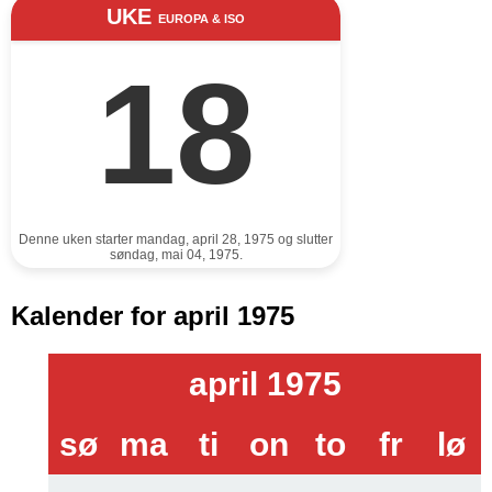
UKE
EUROPA & ISO
18
Denne uken starter mandag, april 28, 1975 og slutter
søndag, mai 04, 1975.
Kalender for april 1975
april 1975
sø
ma
ti
on
to
fr
lø