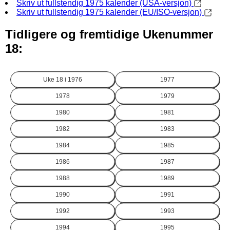
Skriv ut fullstendig 1975 kalender (USA-versjon)
Skriv ut fullstendig 1975 kalender (EU/ISO-versjon)
Tidligere og fremtidige Ukenummer
18:
Uke 18 i
1976
1977
1978
1979
1980
1981
1982
1983
1984
1985
1986
1987
1988
1989
1990
1991
1992
1993
1994
1995