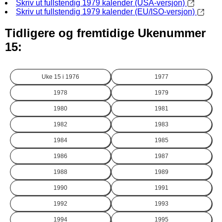
Skriv ut fullstendig 1979 kalender (USA-versjon)
Skriv ut fullstendig 1979 kalender (EU/ISO-versjon)
Tidligere og fremtidige Ukenummer
15:
Uke 15 i
1976
1977
1978
1979
1980
1981
1982
1983
1984
1985
1986
1987
1988
1989
1990
1991
1992
1993
1994
1995