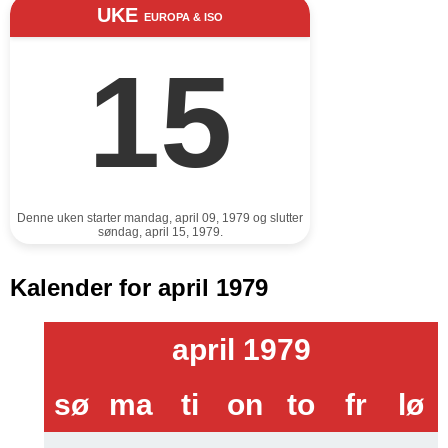
UKE
EUROPA & ISO
15
Denne uken starter mandag, april 09, 1979 og slutter
søndag, april 15, 1979.
Kalender for april 1979
april 1979
sø
ma
ti
on
to
fr
lø