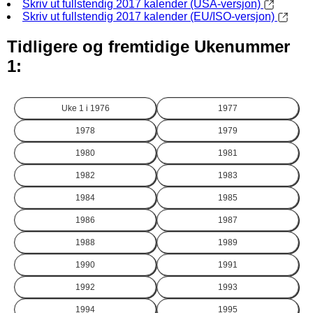
Skriv ut fullstendig 2017 kalender (USA-versjon)
Skriv ut fullstendig 2017 kalender (EU/ISO-versjon)
Tidligere og fremtidige Ukenummer
1:
Uke 1 i
1976
1977
1978
1979
1980
1981
1982
1983
1984
1985
1986
1987
1988
1989
1990
1991
1992
1993
1994
1995