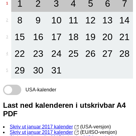
1
2
3
4
5
6
7
1
8
9
10
11
12
13
14
2
15
16
17
18
19
20
21
3
22
23
24
25
26
27
28
4
29
30
31
5
USA-kalender
Last ned kalenderen i utskrivbar A4
PDF
Skriv ut januar 2017 kalender
(USA-versjon)
Skriv ut januar 2017 kalender
(EU/ISO-versjon)