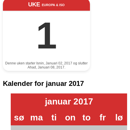
UKE
EUROPA & ISO
1
Denne uken starter Isnin, Januari 02, 2017 og slutter
Ahad, Januari 08, 2017.
Kalender for januar 2017
januar 2017
sø
ma
ti
on
to
fr
lø